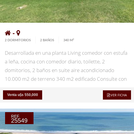
madera 347 m2 de terreno * Permuta * Financia
Consultenos!
-
2
2 DORMITORIOS
2 BAÑOS
340 M
Desarrollada en una planta Living comedor con estufa
a leña, cocina con comedor diario, toilette, 2
domitorios, 2 baños en suite aire acondicionado
10.000 m2 de terreno 340 m2 edificado Consulte con
nuestros asesores.
Venta u
s 550,000
VER FICHA
REF.
25549