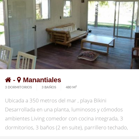
para 1 auto. Consulte con nuestros asesores!
-
Manantiales
2
3 DORMITORIOS
3 BAÑOS
480 M
Ubicada a 350 metros del mar , playa Bikini
Desarrollada en una planta, luminosos y cómodos
ambientes Living comedor con cocina integrada, 3
dormitorios, 3 baños (2 en suite), parrillero techado,
piscina, estacionamiento, jardin cercado 480 m2 de