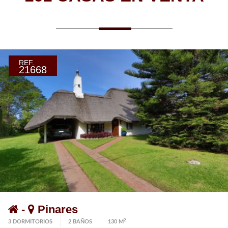
REF.
21668
-
Pinares
2
3 DORMITORIOS
2 BAÑOS
130 M