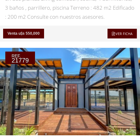
3 baños , parrillero, piscina Terreno : 482 m2 Edificado
: 200 m2 Consulte con nuestros asesores.
Venta u
s 550,000
VER FICHA
REF.
21779