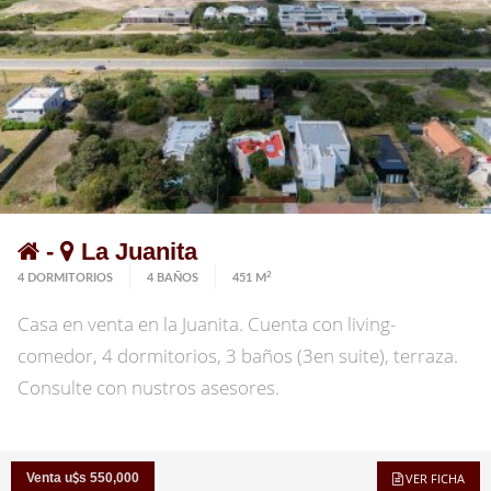
-
La Juanita
2
4 DORMITORIOS
4 BAÑOS
451 M
Casa en venta en la Juanita. Cuenta con living-
comedor, 4 dormitorios, 3 baños (3en suite), terraza.
Consulte con nustros asesores.
Venta u
s 550,000
VER FICHA