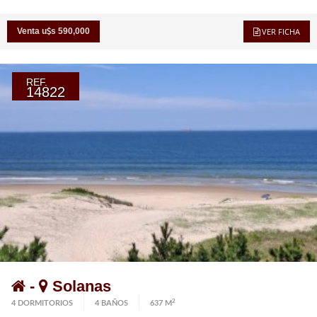
asesores.
Venta u
s 590,000
VER FICHA
REF.
14822
-
Solanas
2
4 DORMITORIOS
4 BAÑOS
637 M