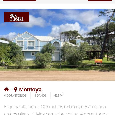
REF.
23681
-
Montoya
2
4 DORMITORIOS
3 BAÑOS
482 M
Esquina ubicada a 100 metros del mar, desarrollada
en dos plantas Living comedor, cocina, 4 dormitorios,