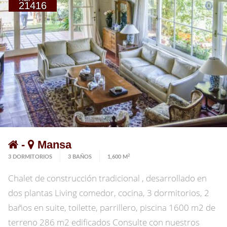
21416
con acceso a la sala de juegos para niños. El exterior
nos conecta con una hermosa galería, piscina
climatizada, jardín totalmente parquizado, riego
automatizado, cancha de uso múltiple, área de juegos
exteriores para niños, cámaras de vigilancia, cerco
perimetral, cochera exterior, garage ¡Consulte con
nuestros asesores para coordinar una visita guiada!
-
Mansa
2
3 DORMITORIOS
3 BAÑOS
1,600 M
Chalet de construcción tradicional , desarrollado en
dos plantas Living comedor, cocina, 3 dormitorios, 2
baños en suite, toilette, parrillero, piscina 1600 m2 de
terreno 286 m2 edificados Consulte con nuestros