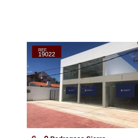
REF.
19022