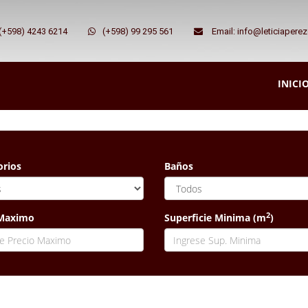
 (+598) 4243 6214
(+598) 99 295 561
Email: info@leticiapere
INICI
rios
Baños
2
 Maximo
Superficie Minima (m
)