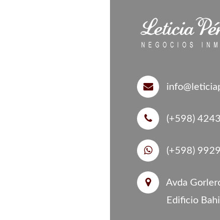
info@letici
(+598) 424
(+598) 992
Avda Gorlero
Edificio Bah