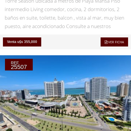
Torre Season ubicada a metros de Playa Mansa Piso
intermedio Living comedor, cocina, 2 dormitorios, 2
baños en suite, toilette, balcon , vista al mar, muy bien
puesto, aire acondicionado Consulte a nuestros
asesores.
Venta u
s 355,000
VER FICHA
REF.
25507