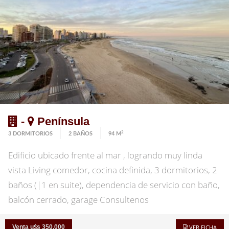
cuenta con piscina exterior climatizada, gimnasio, 2
parrilleros exteriores, porteria 8 hs. Consulte con
nuestros asesores
-
Península
2
3 DORMITORIOS
2 BAÑOS
94 M
Edificio ubicado frente al mar , logrando muy linda
vista Living comedor, cocina definida, 3 dormitorios, 2
baños (|1 en suite), dependencia de servicio con baño,
balcón cerrado, garage Consultenos
Venta u
s 350,000
VER FICHA