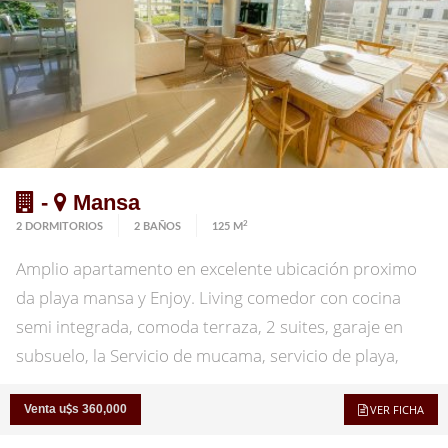
-
Mansa
2
2 DORMITORIOS
2 BAÑOS
125 M
Amplio apartamento en excelente ubicación proximo
da playa mansa y Enjoy. Living comedor con cocina
semi integrada, comoda terraza, 2 suites, garaje en
subsuelo, la Servicio de mucama, servicio de playa,
recepción 24 hrs. Consultenos!
Venta u
s 360,000
VER FICHA