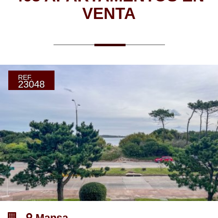
VENTA
REF.
23048
-
Mansa