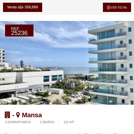
Venta u
s 350,000
VER FICHA
REF.
25236
-
Mansa
2
2 DORMITORIOS
2 BAÑOS
125 M