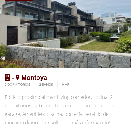
escalera desde la misma unidad, de aproximadamente
110 metros con lindas vistas al Puerto. El edificio
cuenta solamente con 4 unidades y no pagan gastos
comunes. La unidad cuenta con garage para un auto.
-
Montoya
2
2 DORMITORIOS
2 BAÑOS
0 M
Edificio proximo al mar Living comedor, cocina, 2
dormitorios , 2 baños, terraza con parrillero propio,
garage. Amenities: piscina, portería, servicio de
mucama diario. ¡Consulta por más información!