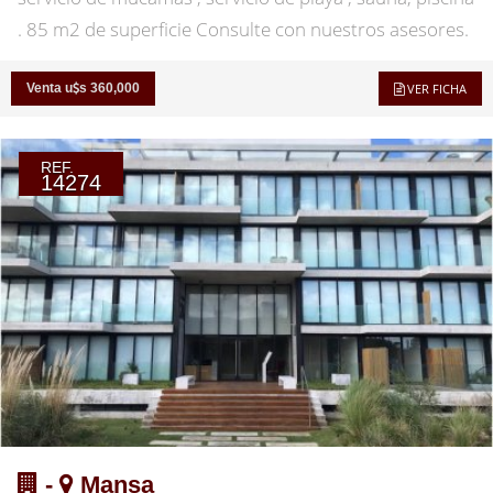
. 85 m2 de superficie Consulte con nuestros asesores.
Venta u
s 360,000
VER FICHA
REF.
14274
-
Mansa