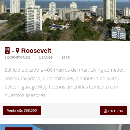
-
Roosevelt
2
2 DORMITORIOS
2 BAÑOS
85 M
Edificio ubicado a 400 metros del mar. Living comedor,
cocina, lavadero, 2 dormitorios, 2 baños (1 en suite),
balcon, garage Muy buenos amenities Consulte con
nuestros asesores
Venta u
s 358,000
VER FICHA