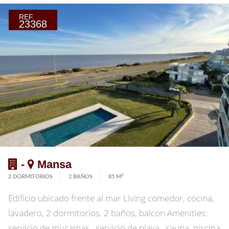
REF.
23368
-
Mansa
2
2 DORMITORIOS
2 BAÑOS
85 M
Edificio ubicado frente al mar Living comedor, cocina,
lavadero, 2 dormitorios, 2 baños, balcon Amenities:
servicio de mucamas , servicio de playa , sauna, piscina