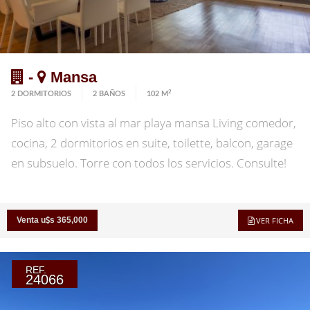
-
Mansa
2
2 DORMITORIOS
2 BAÑOS
102 M
Piso alto con vista al mar playa mansa Living comedor,
cocina, 2 dormitorios en suite, toilette, balcon, garage
en subsuelo. Torre con todos los servicios. Consulte!
Venta u
s 365,000
VER FICHA
REF.
24066