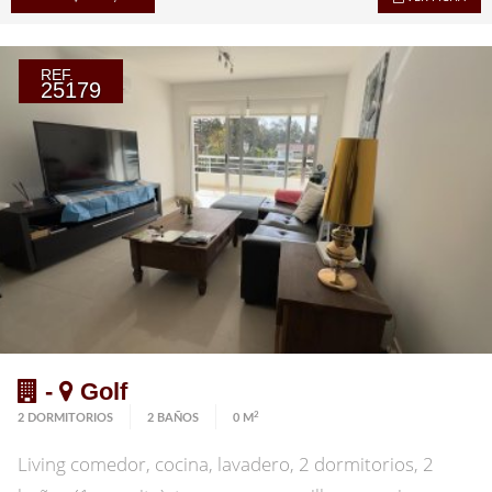
REF.
25179
-
Golf
2
2 DORMITORIOS
2 BAÑOS
0 M
Living comedor, cocina, lavadero, 2 dormitorios, 2