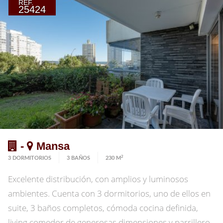
REF.
25424
-
Mansa
2
3 DORMITORIOS
3 BAÑOS
230 M
Excelente distribución, con amplios y luminosos
ambientes. Cuenta con 3 dormitorios, uno de ellos en
suite, 3 baños completos, cómoda cocina definida,
living comedor de generosas dimensiones y parrillero