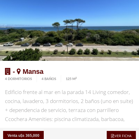
-
Mansa
2
4 DORMITORIOS
4 BAÑOS
125 M
Edificio frente al mar en la parada 14 Living comedor,
cocina, lavadero, 3 dormitorios, 2 baños (uno en suite)
+ dependencia de servicio, terraza con parrillero
Ccochera Amenities: piscina climatizada, barbacoa,
cancha, ascensor y portero. Consulte!
Venta u
s 365,000
VER FICHA