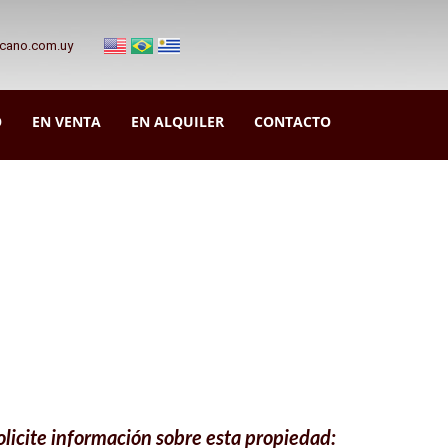
zcano.com.uy
O
EN VENTA
EN ALQUILER
CONTACTO
olicite información sobre esta propiedad: