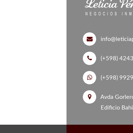
info@letici
(+598) 424
(+598) 992
Avda Gorlero
Edificio Bah