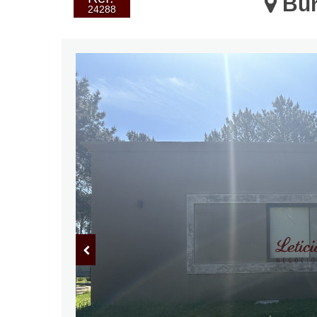
Bur
24288