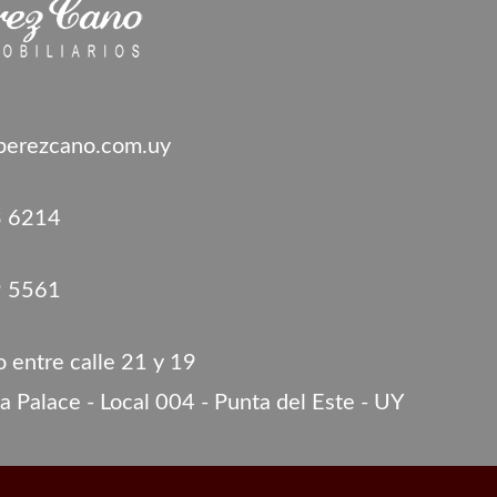
aperezcano.com.uy
3 6214
9 5561
 entre calle 21 y 19
ia Palace - Local 004 - Punta del Este - UY