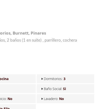
orios, Burnett, Pinares
s, 2 baños (1 en suite) , parrillero, cochera
ocina
Dormitorios:
3
Baño Social:
Si
icio:
No
Lavadero:
No
o Fijo