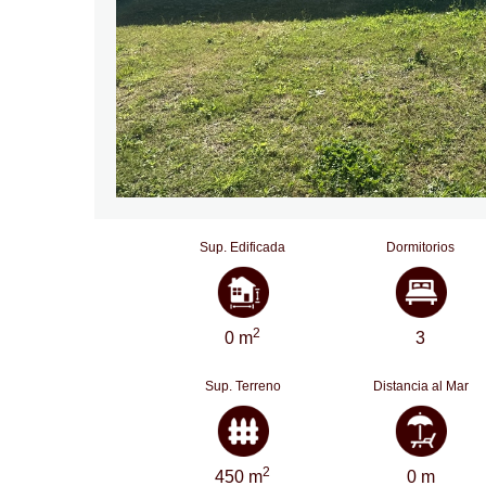
Sup. Edificada
Dormitorios
2
0 m
3
Sup. Terreno
Distancia al Mar
2
450 m
0 m