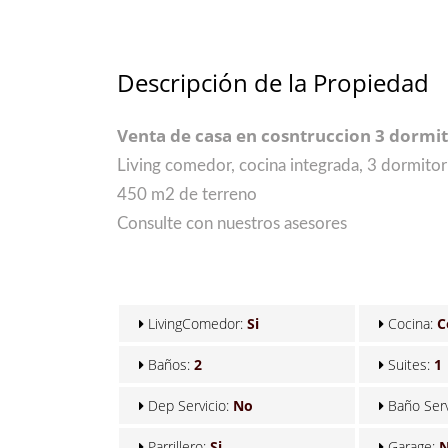
Descripción de la Propiedad
Venta de casa en cosntruccion 3 dormit
Living comedor, cocina integrada, 3 dormitorio
450 m2 de terreno
Consulte con nuestros asesores
LivingComedor:
Si
Cocina:
C
Baños:
2
Suites:
1
Dep Servicio:
No
Baño Serv
Parrillero:
Si
Garage:
N